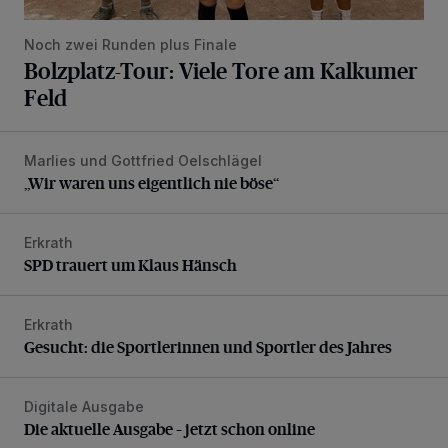
Noch zwei Runden plus Finale
Bolzplatz-Tour: Viele Tore am Kalkumer
Feld
Marlies und Gottfried Oelschlägel
„Wir waren uns eigentlich nie böse“
„Wir waren uns eigentlich nie böse“
Erkrath
SPD trauert um Klaus Hänsch
SPD trauert um Klaus Hänsch
Erkrath
Gesucht: die Sportlerinnen und Sportler des Jahres
Gesucht: die Sportlerinnen und Sportler des Jahres
Digitale Ausgabe
Die aktuelle Ausgabe – jetzt schon online
Die aktuelle Ausgabe – jetzt schon online