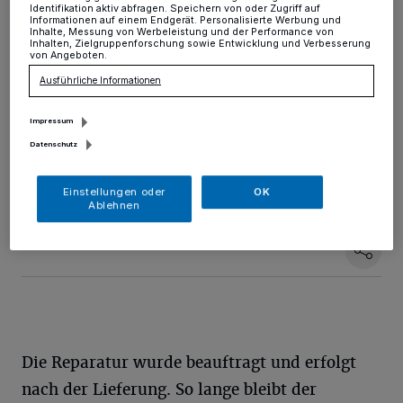
Bahnstraße defekt
Identifikation aktiv abfragen. Speichern von oder Zugriff auf
Informationen auf einem Endgerät. Personalisierte Werbung und
Inhalte, Messung von Werbeleistung und der Performance von
Inhalten, Zielgruppenforschung sowie Entwicklung und Verbesserung
Alt-Erkrath
·
Die Polleranlage auf der Bahnstraße vor
von Angeboten.
der evangelischen Kirche in Alt-Erkrath ist aktuell
Ausführliche Informationen
aufgrund eines Totalschadens außer Betrieb: Nachdem
einer der Poller von einem Fahrzeug angefahren wurde,
muss ein Ersatzteil neu bestellt werden.
Impressum
Datenschutz
Einstellungen oder
OK
02.10.2024 , 15:16 Uhr
Eine Minute Lesezeit
Ablehnen
Die Reparatur wurde beauftragt und erfolgt
nach der Lieferung. So lange bleibt der