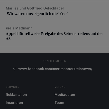
Marlies und Gottfried Oelschlägel
„Wir waren uns eigentlich nie böse“
„Wir waren uns eigentlich nie böse“
Kreis Mettmann
Appell für teilweise Freigabe des Seitenstreifens auf der A
Appell für teilweise Freigabe des Seitenstreifens auf der
A3
SOZIALE MEDIEN
www.facebook.com/mettmannerkreisnews/
SERVICES
VERLAG
Reklamation
Mediadaten
Inserieren
Team