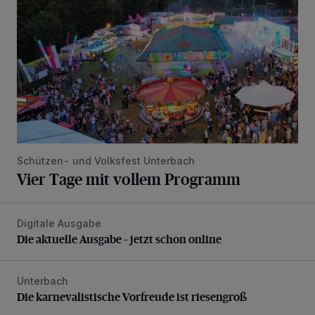
Schützen- und Volksfest Unterbach
Vier Tage mit vollem Programm
Digitale Ausgabe
Die aktuelle Ausgabe – jetzt schon online
Die aktuelle Ausgabe – jetzt schon online
Unterbach
Die karnevalistische Vorfreude ist riesengroß
Die karnevalistische Vorfreude ist riesengroß