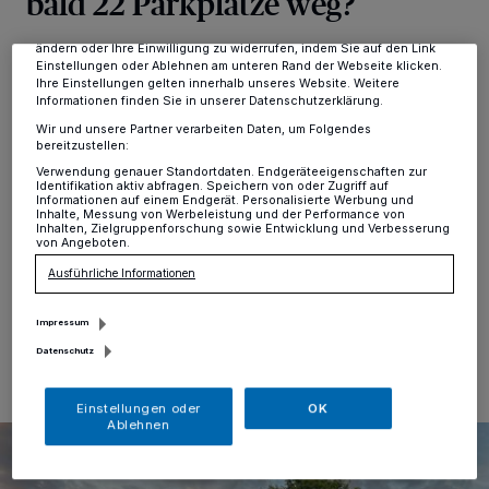
bald 22 Parkplätze weg?
Anzeigen möglicherweise nicht mehr so relevant für Sie. Sie können
dieses Menü jederzeit wieder aufrufen, um Ihre Einstellungen zu
ändern oder Ihre Einwilligung zu widerrufen, indem Sie auf den Link
Alt-Erkrath
·
Angefangen hat alles mit einem
Einstellungen oder Ablehnen am unteren Rand der Webseite klicken.
Bürgerantrag, der vorsah die Parkplatzsituation an der
Ihre Einstellungen gelten innerhalb unseres Website. Weitere
Schinkelstraße nach Abschluss der derzeitigen
Informationen finden Sie in unserer Datenschutzerklärung.
Kanalbaumaßnahmen umzugestalten. Daraufhin hat
Wir und unsere Partner verarbeiten Daten, um Folgendes
der Mobilitätsausschuss beschlossen, dass die
bereitzustellen:
Stadtverwaltung ein Verkehrskonzept für den Bereich
Verwendung genauer Standortdaten. Endgeräteeigenschaften zur
Identifikation aktiv abfragen. Speichern von oder Zugriff auf
entwickeln soll. Dieses Konzept wurde der Erkrather
Informationen auf einem Endgerät. Personalisierte Werbung und
Politik nun vorgestellt. Und es enthält für den südlichen
Inhalte, Messung von Werbeleistung und der Performance von
Inhalten, Zielgruppenforschung sowie Entwicklung und Verbesserung
Teil der Schinkelstraße zwei Varianten.
von Angeboten.
Ausführliche Informationen
25.09.2024 , 10:12 Uhr
Eine Minute Lesezeit
Impressum
Datenschutz
Einstellungen oder
OK
Ablehnen