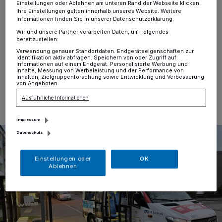
Einstellungen oder Ablehnen am unteren Rand der Webseite klicken.
Alt-Erkrath
·
Am Mittwoch, den 30. August, feiert der
Ihre Einstellungen gelten innerhalb unseres Website. Weitere
Erkrather Bürgerbus seinen 13. Geburtstag. An der
Informationen finden Sie in unserer Datenschutzerklärung.
zentralen Haltestelle Bouleplatz gibt es in der Zeit von
Wir und unsere Partner verarbeiten Daten, um Folgendes
11 bis 14 eine kleine Feier mit Getränken und Snacks.
bereitzustellen:
Verwendung genauer Standortdaten. Endgeräteeigenschaften zur
Identifikation aktiv abfragen. Speichern von oder Zugriff auf
Informationen auf einem Endgerät. Personalisierte Werbung und
Inhalte, Messung von Werbeleistung und der Performance von
Inhalten, Zielgruppenforschung sowie Entwicklung und Verbesserung
23.08.2023 , 11:16 Uhr
Eine Minute Lesezeit
von Angeboten.
Ausführliche Informationen
Impressum
Datenschutz
Einstellungen oder
OK
Ablehnen