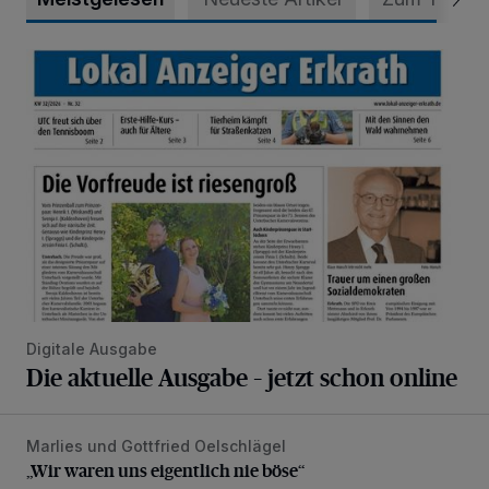
Die aktuelle Ausgabe – jetzt schon online
Digitale Ausgabe
Die aktuelle Ausgabe – jetzt schon online
Marlies und Gottfried Oelschlägel
„Wir waren uns eigentlich nie böse“
„Wir waren uns eigentlich nie böse“