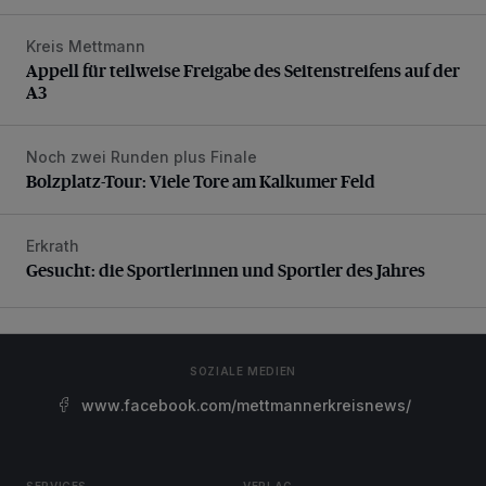
Kreis Mettmann
Appell für teilweise Freigabe des Seitenstreifens auf der A
Appell für teilweise Freigabe des Seitenstreifens auf der
A3
Noch zwei Runden plus Finale
Bolzplatz-Tour: Viele Tore am Kalkumer Feld
Bolzplatz-Tour: Viele Tore am Kalkumer Feld
Erkrath
Gesucht: die Sportlerinnen und Sportler des Jahres
Gesucht: die Sportlerinnen und Sportler des Jahres
SOZIALE MEDIEN
www.facebook.com/mettmannerkreisnews/