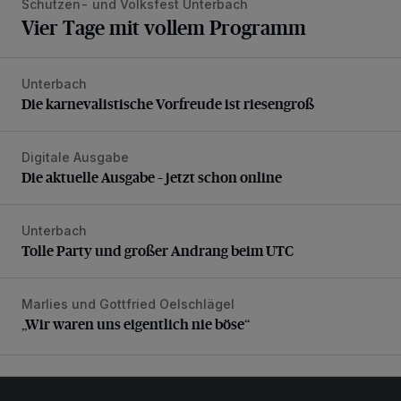
Schützen- und Volksfest Unterbach
Vier Tage mit vollem Programm
Unterbach
Die karnevalistische Vorfreude ist riesengroß
Die karnevalistische Vorfreude ist riesengroß
Digitale Ausgabe
Die aktuelle Ausgabe – jetzt schon online
Die aktuelle Ausgabe – jetzt schon online
Unterbach
Tolle Party und großer Andrang beim UTC
Tolle Party und großer Andrang beim UTC
Marlies und Gottfried Oelschlägel
„Wir waren uns eigentlich nie böse“
„Wir waren uns eigentlich nie böse“