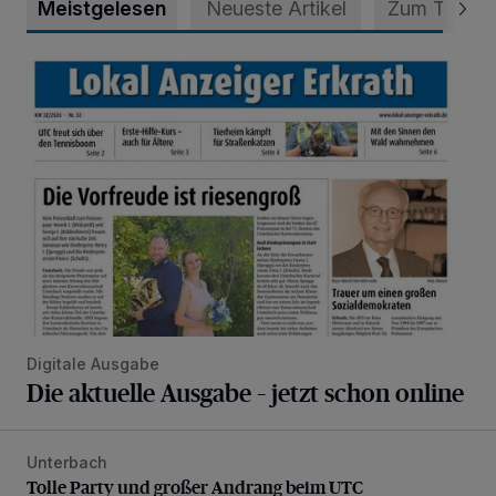
Meistgelesen
Neueste Artikel
Zum Thema
Die aktuelle Ausgabe – jetzt schon online
Digitale Ausgabe
Die aktuelle Ausgabe – jetzt schon online
Unterbach
Tolle Party und großer Andrang beim UTC
Tolle Party und großer Andrang beim UTC