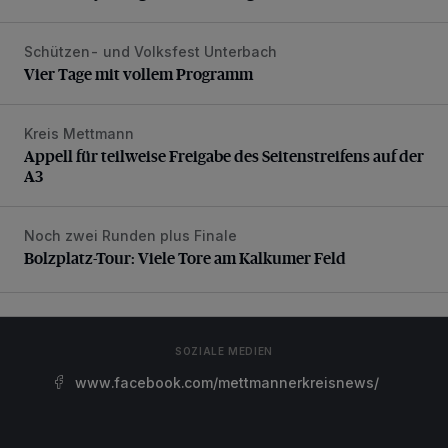
Schützen- und Volksfest Unterbach
Vier Tage mit vollem Programm
Vier Tage mit vollem Programm
Kreis Mettmann
Appell für teilweise Freigabe des Seitenstreifens auf der A
Appell für teilweise Freigabe des Seitenstreifens auf der
A3
Noch zwei Runden plus Finale
Bolzplatz-Tour: Viele Tore am Kalkumer Feld
Bolzplatz-Tour: Viele Tore am Kalkumer Feld
SOZIALE MEDIEN
www.facebook.com/mettmannerkreisnews/