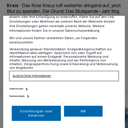
Zwecke. Wenn Tracker deaktiviert sind, sind manche Inhalte und
Kreis
·
Das Rote Kreuz ruft weiterhin dringend auf, jetzt
Anzeigen möglicherweise nicht mehr so relevant für Sie. Sie können
Blut zu spenden. Der Grund: Das Blutspende-Jahr fing
dieses Menü jederzeit wieder aufrufen, um Ihre Einstellungen zu
schwierig an - die Grippe- und Erkältungswelle,
ändern oder Ihre Einwilligung zu widerrufen, indem Sie auf den Link
Einstellungen oder Ablehnen am unteren Rand der Webseite klicken.
schlechtes Wetter und die Karnevalszeit wirken sich
Ihre Einstellungen gelten innerhalb unseres Website. Weitere
immer noch auf die Blutspendebereitschaft aus. Es
Informationen finden Sie in unserer Datenschutzerklärung.
kamen und kommen weit weniger Menschen als
Wir und unsere Partner verarbeiten Daten, um Folgendes
eigentlich notwendig zur Blutspende.
bereitzustellen:
Verwendung genauer Standortdaten. Endgeräteeigenschaften zur
Identifikation aktiv abfragen. Speichern von oder Zugriff auf
Informationen auf einem Endgerät. Personalisierte Werbung und
Inhalte, Messung von Werbeleistung und der Performance von
19.02.2024 , 10:41 Uhr
Eine Minute Lesezeit
Inhalten, Zielgruppenforschung sowie Entwicklung und Verbesserung
von Angeboten.
Ausführliche Informationen
Impressum
Datenschutz
Einstellungen oder
OK
Ablehnen