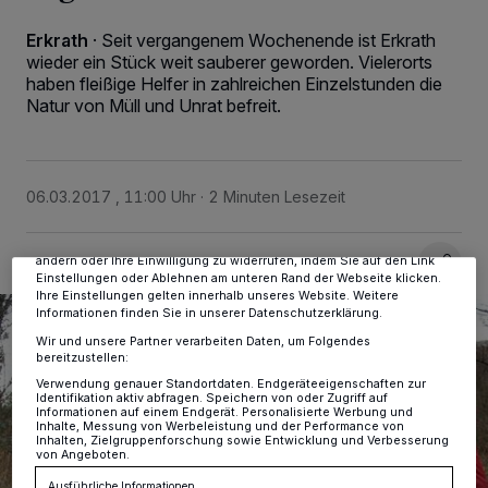
Erkrath
·
Seit vergangenem Wochenende ist Erkrath
wieder ein Stück weit sauberer geworden. Vielerorts
haben fleißige Helfer in zahlreichen Einzelstunden die
Natur von Müll und Unrat befreit.
Wir und unsere
-Partner speichern und greifen auf
218
personenbezogene Daten wie Browserdaten oder eindeutige
Kennungen auf Ihrem Gerät zu. Durch Auswahl von OK aktivieren Sie
Tracking-Technologien für die unter „Wir und unsere Partner
verarbeiten Daten, um Ihnen Dienste bereitzustellen“ aufgeführten
06.03.2017 , 11:00 Uhr
2 Minuten Lesezeit
Zwecke. Wenn Tracker deaktiviert sind, sind manche Inhalte und
Anzeigen möglicherweise nicht mehr so relevant für Sie. Sie können
dieses Menü jederzeit wieder aufrufen, um Ihre Einstellungen zu
ändern oder Ihre Einwilligung zu widerrufen, indem Sie auf den Link
Einstellungen oder Ablehnen am unteren Rand der Webseite klicken.
Ihre Einstellungen gelten innerhalb unseres Website. Weitere
Informationen finden Sie in unserer Datenschutzerklärung.
Wir und unsere Partner verarbeiten Daten, um Folgendes
bereitzustellen:
Verwendung genauer Standortdaten. Endgeräteeigenschaften zur
Identifikation aktiv abfragen. Speichern von oder Zugriff auf
Informationen auf einem Endgerät. Personalisierte Werbung und
Inhalte, Messung von Werbeleistung und der Performance von
Inhalten, Zielgruppenforschung sowie Entwicklung und Verbesserung
von Angeboten.
Ausführliche Informationen