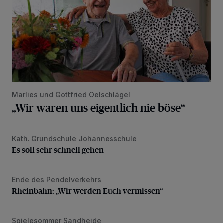
Marlies und Gottfried Oelschlägel
„Wir waren uns eigentlich nie böse“
Kath. Grundschule Johannesschule
Es soll sehr schnell gehen
Es soll sehr schnell gehen
Ende des Pendelverkehrs
Rheinbahn: „Wir werden Euch vermissen“
Rheinbahn: „Wir werden Euch vermissen“
Spielesommer Sandheide
Riesenseifenblasen, Kunst, Olympia und ein toller Ausflug