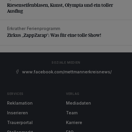
Riesenseifenblasen, Kunst, Olympia und ein toller
Ausflug
Erkrather Ferienprogramm
Zirkus „ZappZarap“: Was für eine tolle Show!
Zirkus „ZappZarap“: Was für eine tolle Show!
SOZIALE MEDIEN
www.facebook.com/mettmannerkreisnews/
SERVICES
VERLAG
Reklamation
Mediadaten
Inserieren
Team
Trauerportal
Karriere