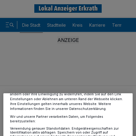
Die Stadt
Stadtteile
Kreis
Karriere
Termine
Wir und unsere
-Partner speichern und greifen auf
218
personenbezogene Daten wie Browserdaten oder eindeutige
Kennungen auf Ihrem Gerät zu. Durch Auswahl von OK aktivieren Sie
Tracking-Technologien für die unter „Wir und unsere Partner
verarbeiten Daten, um Ihnen Dienste bereitzustellen“ aufgeführten
Zwecke. Wenn Tracker deaktiviert sind, sind manche Inhalte und
Anzeigen möglicherweise nicht mehr so relevant für Sie. Sie können
dieses Menü jederzeit wieder aufrufen, um Ihre Einstellungen zu
ändern oder Ihre Einwilligung zu widerrufen, indem Sie auf den Link
Die Stadt
Tolle Typen aus Hochdahl
Einstellungen oder Ablehnen am unteren Rand der Webseite klicken.
Ihre Einstellungen gelten innerhalb unseres Website. Weitere
Informationen finden Sie in unserer Datenschutzerklärung.
Wir und unsere Partner verarbeiten Daten, um Folgendes
Tolle Typen aus Hochdahl
bereitzustellen:
Verwendung genauer Standortdaten. Endgeräteeigenschaften zur
Identifikation aktiv abfragen. Speichern von oder Zugriff auf