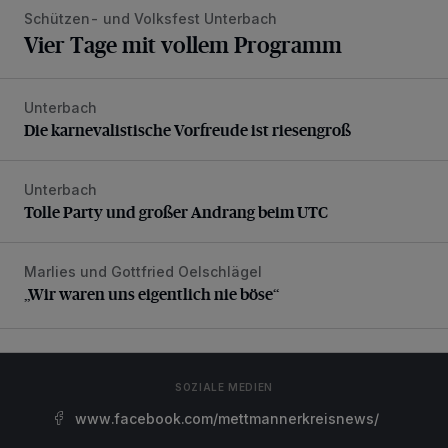
Schützen- und Volksfest Unterbach
Vier Tage mit vollem Programm
Unterbach
Die karnevalistische Vorfreude ist riesengroß
Die karnevalistische Vorfreude ist riesengroß
Unterbach
Tolle Party und großer Andrang beim UTC
Tolle Party und großer Andrang beim UTC
Marlies und Gottfried Oelschlägel
„Wir waren uns eigentlich nie böse“
„Wir waren uns eigentlich nie böse“
SOZIALE MEDIEN
www.facebook.com/mettmannerkreisnews/