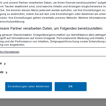
Wir und unsere Partner verarbeiten Daten, um Ihnen Dienste bereitzustellen“ aufge
n Tracker deaktiviert sind, sind manche Inhalte und Anzeigen möglicherweise ni
r Sie. Sie können dieses Menü jederzeit wieder aufrufen, um Ihre Einstellungen zu
ligung zu widerrufen, indem Sie auf den Link Einstellungen oder Ablehnen am unte
icken. Ihre Einstellungen gelten innerhalb unseres Website. Weitere Informationen
g ab sofort ohne Priorisierung
tenschutzerklärung.
nsere Partner verarbeiten Daten, um Folgendes bereitzustellen:
genauer Standortdaten. Endgeräteeigenschaften zur Identifikation aktiv abfrage
Erkrath und im Impfbus verfügbar
griff auf Informationen auf einem Endgerät. Personalisierte Werbung und Inhalte
ung und der Performance von Inhalten, Zielgruppenforschung sowie Entwicklung
ng von Angeboten.
fung ab sofort
he Informationen
ierung
m
utz
vax wird ab sofort ohne Priorisierung in
des Kreises in Erkrath (Timocom-Platz 1)
Einstellungen oder Ablehnen
OK
us wird den COVID-19-Impfstoff nun