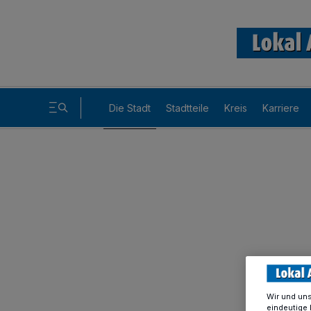
Die Stadt
Stadtteile
Kreis
Karriere
Wir und un
eindeutige 