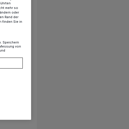
führten
cht mehr so
 ändern oder
ren Rand der
 finden Sie in
n. Speichern
, Messung von
 und