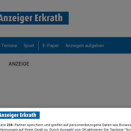
Termine
Sport
E-Paper
Anzeigen aufgeben
sere
-Partner speichern und greifen auf personenbezogene Daten wie Brows
218
Kennungen auf Ihrem Gerät zu. Durch Auswahl von OK aktivieren Sie Tracking-Te