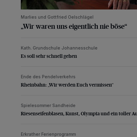
Marlies und Gottfried Oelschlägel
„Wir waren uns eigentlich nie böse“
Kath. Grundschule Johannesschule
Es soll sehr schnell gehen
Es soll sehr schnell gehen
Ende des Pendelverkehrs
Rheinbahn: „Wir werden Euch vermissen“
Rheinbahn: „Wir werden Euch vermissen“
Spielesommer Sandheide
Riesenseifenblasen, Kunst, Olympia und ein toller Au
Riesenseifenblasen, Kunst, Olympia und ein toller A
Erkrather Ferienprogramm
Zirkus „ZappZarap“: Was für eine tolle Show!