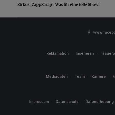
Zirkus „ZappZarap“: Was für eine tolle Show!
www.facebo
Reklamation
Inserieren
Trauerp
Mediadaten
Team
Karriere
F
Impressum
Datenschutz
Datenerhebung