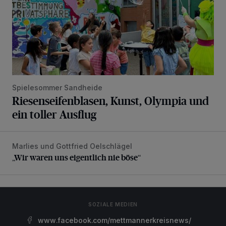
Spielesommer Sandheide
Riesenseifenblasen, Kunst, Olympia und
ein toller Ausflug
Marlies und Gottfried Oelschlägel
„Wir waren uns eigentlich nie böse“
„Wir waren uns eigentlich nie böse“
SOZIALE MEDIEN
www.facebook.com/mettmannerkreisnews/