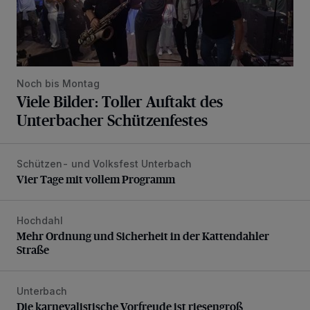
Noch bis Montag
Viele Bilder: Toller Auftakt des
Unterbacher Schützenfestes
Schützen- und Volksfest Unterbach
Vier Tage mit vollem Programm
Vier Tage mit vollem Programm
Hochdahl
Mehr Ordnung und Sicherheit in der Kattendahler Straße
Mehr Ordnung und Sicherheit in der Kattendahler
Straße
Unterbach
Die karnevalistische Vorfreude ist riesengroß
Die karnevalistische Vorfreude ist riesengroß