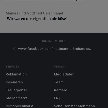
Marlies und Gottfried Oelschlägel
„Wir waren uns eigentlich nie böse“
„Wir waren uns eigentlich nie böse“
SOZIALE MEDIEN
www.facebook.com/mettmannerkreisnews/
SERVICES
VERLAG
Reklamation
Mediadaten
Inserieren
Team
Trauerportal
Karriere
Stellenmarkt
FAQ
Immobilienmarkt
Schaufenster Mettmann