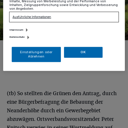
Inhalte, Messung von Werbeleistung und der Performance von
Inhalten, Zielgruppenforschung sowie Entwicklung und Verbesserung
von Angeboten.
Ausführliche Informationen
Impressum
Datenschutz
Die geplante Bebauung der Neanderhöhe steht derzeit bei vielen
Erkrathern im Fokus.
Einstellungen oder
OK
Ablehnen
Foto: tb
(tb) So stellten die Grünen den Antrag, durch
eine Bürgerbefragung die Bebauung der
Neanderhöhe durch ein Gewerbegebiet
abzuwägen. Ortsverbandsvorsitzender Peter
Knitsch verwies in seiner Wortmeldung auf