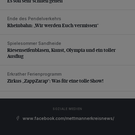
Es soll sehr schnell gehen
Ende des Pendelverkehrs
Rheinbahn: „Wir werden Euch vermissen“
Rheinbahn: „Wir werden Euch vermissen“
Spielesommer Sandheide
Riesenseifenblasen, Kunst, Olympia und ein toller Ausflug
Riesenseifenblasen, Kunst, Olympia und ein toller
Ausflug
Erkrather Ferienprogramm
Zirkus „ZappZarap“: Was für eine tolle Show!
Zirkus „ZappZarap“: Was für eine tolle Show!
SOZIALE MEDIEN
www.facebook.com/mettmannerkreisnews/