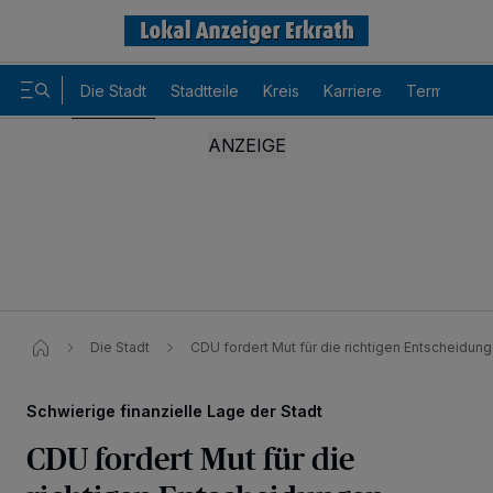
Die Stadt
Stadtteile
Kreis
Karriere
Termine
Die Stadt
CDU fordert Mut für die richtigen Entscheidun
Schwierige finanzielle Lage der Stadt
CDU fordert Mut für die
Wir und unsere
-Partner speichern und greifen auf
218