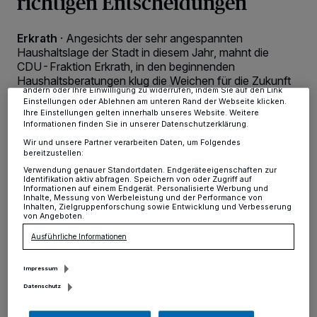
richtigen Entscheidungen
personenbezogene Daten wie Browserdaten oder eindeutige
Kennungen auf Ihrem Gerät zu. Durch Auswahl von OK aktivieren Sie
Tracking-Technologien für die unter „Wir und unsere Partner
Erkrath
·
Angesichts der sehr angespannten
verarbeiten Daten, um Ihnen Dienste bereitzustellen“ aufgeführten
Haushaltslage der Stadt in diesem Jahr, mahnt die
Zwecke. Wenn Tracker deaktiviert sind, sind manche Inhalte und
CDU-Fraktion Erkrath, in den beginnenden
Anzeigen möglicherweise nicht mehr so relevant für Sie. Sie können
Haushaltsberatungen klug die Weichen für die Zukunft
dieses Menü jederzeit wieder aufrufen, um Ihre Einstellungen zu
ändern oder Ihre Einwilligung zu widerrufen, indem Sie auf den Link
Erkraths klug und weitsichtig zu stellen.
Einstellungen oder Ablehnen am unteren Rand der Webseite klicken.
Ihre Einstellungen gelten innerhalb unseres Website. Weitere
Informationen finden Sie in unserer Datenschutzerklärung.
Wir und unsere Partner verarbeiten Daten, um Folgendes
17.01.2022 , 14:34 Uhr
2 Minuten Lesezeit
bereitzustellen:
Verwendung genauer Standortdaten. Endgeräteeigenschaften zur
Identifikation aktiv abfragen. Speichern von oder Zugriff auf
Informationen auf einem Endgerät. Personalisierte Werbung und
Inhalte, Messung von Werbeleistung und der Performance von
Inhalten, Zielgruppenforschung sowie Entwicklung und Verbesserung
von Angeboten.
Ausführliche Informationen
Impressum
„Wir können nur das ausgeben, was wir auch
Datenschutz
einnehmen“, erläutert CDU-