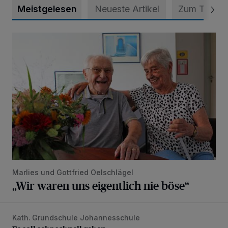
Meistgelesen
Neueste Artikel
Zum Thema
„Wir waren uns eigentlich nie böse“
Marlies und Gottfried Oelschlägel
„Wir waren uns eigentlich nie böse“
Kath. Grundschule Johannesschule
Es soll sehr schnell gehen