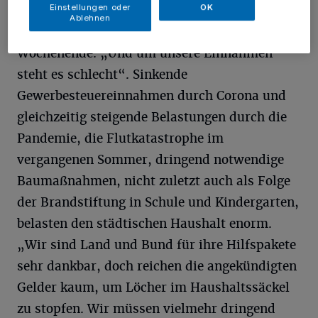
Einstellungen oder
OK
Fraktionsvorsitzender Wolfgang Jöbges nach
Ablehnen
den Haushaltsberatungen seiner Fraktion am
Wochenende. „Und um unsere Einnahmen
steht es schlecht“. Sinkende
Gewerbesteuereinnahmen durch Corona und
gleichzeitig steigende Belastungen durch die
Pandemie, die Flutkatastrophe im
vergangenen Sommer, dringend notwendige
Baumaßnahmen, nicht zuletzt auch als Folge
der Brandstiftung in Schule und Kindergarten,
belasten den städtischen Haushalt enorm.
„Wir sind Land und Bund für ihre Hilfspakete
sehr dankbar, doch reichen die angekündigten
Gelder kaum, um Löcher im Haushaltssäckel
zu stopfen. Wir müssen vielmehr dringend