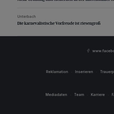
Unterbach
Die karnevalistische Vorfreude ist riesengroß
Die karnevalistische Vorfreude ist riesengroß
www.facebo
Reklamation
Inserieren
Trauerp
Mediadaten
Team
Karriere
F