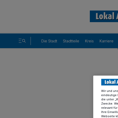
Die Stadt
Stadtteile
Kreis
Karriere
Wir und un
eindeutige 
die unter „
Zwecke. Wen
relevant fü
Ihre Einwil
Webseite kl