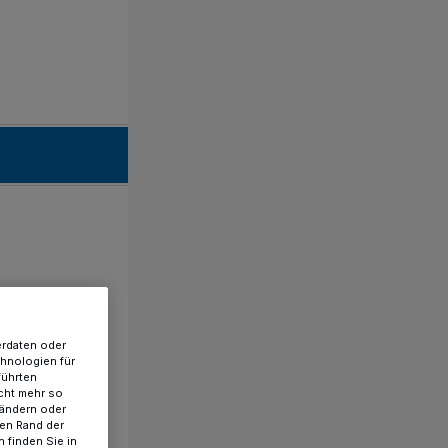
erdaten oder
chnologien für
führten
cht mehr so
 ändern oder
ren Rand der
 finden Sie in