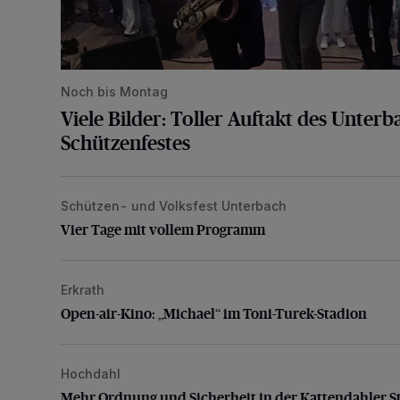
Noch bis Montag
Viele Bilder: Toller Auftakt des Unter
Schützenfestes
Schützen- und Volksfest Unterbach
Vier Tage mit vollem Programm
Vier Tage mit vollem Programm
Erkrath
Open-air-Kino: „Michael“ im Toni-Turek-Stadion
Open-air-Kino: „Michael“ im Toni-Turek-Stadion
Hochdahl
Mehr Ordnung und Sicherheit in der Kattendahler Str
Mehr Ordnung und Sicherheit in der Kattendahler S