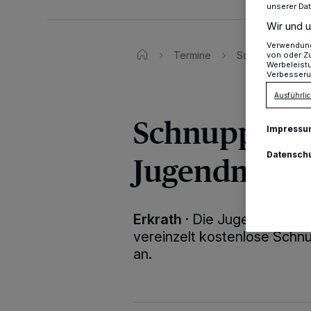
unserer Da
Wir und u
Verwendung 
Termine
Schnupperstund
von oder Zu
Werbeleist
Verbesseru
Ausführlic
Schnupperst
Impressu
Datensch
Jugendmusik
Erkrath
·
Die Jugendmusiksc
vereinzelt kostenlose Schnu
an.