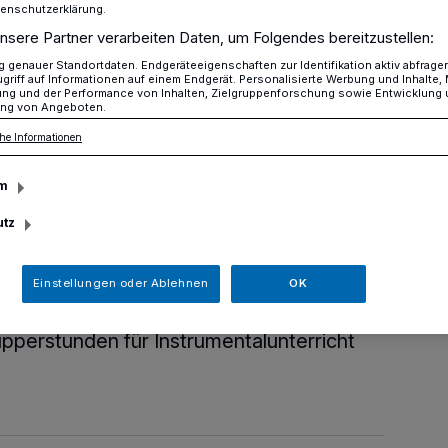
tenschutzerklärung.
nsere Partner verarbeiten Daten, um Folgendes bereitzustellen:
genauer Standortdaten. Endgeräteeigenschaften zur Identifikation aktiv abfrage
en der Jugendmusikschule
griff auf Informationen auf einem Endgerät. Personalisierte Werbung und Inhalte
ung und der Performance von Inhalten, Zielgruppenforschung sowie Entwicklung
ng von Angeboten.
he Informationen
unden der
m
utz
schule
Einstellungen oder Ablehnen
OK
hule Erkrath bietet im September noch
pperstunden für Instrumentalunterricht