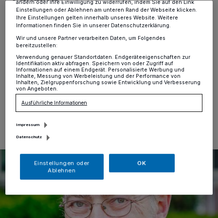
Erkrath
ändern oder Ihre Einwilligung zu widerrufen, indem Sie auf den Link
Einstellungen oder Ablehnen am unteren Rand der Webseite klicken.
Ihre Einstellungen gelten innerhalb unseres Website. Weitere
Unterfeldhaus
·
Die Partei DIE LINKE lädt zur
Informationen finden Sie in unserer Datenschutzerklärung.
nächsten „Rote Runde" ein, dem offenen
Wir und unsere Partner verarbeiten Daten, um Folgendes
Diskussionsformat für politische Themen und Anliegen
bereitzustellen:
in Erkrath. Wann? Am Freitag, 31. Januar, 18 Uhr,
Verwendung genauer Standortdaten. Endgeräteeigenschaften zur
Dora’s Pizza & Grillparadies, Neuenhausplatz.
Identifikation aktiv abfragen. Speichern von oder Zugriff auf
Informationen auf einem Endgerät. Personalisierte Werbung und
Inhalte, Messung von Werbeleistung und der Performance von
Inhalten, Zielgruppenforschung sowie Entwicklung und Verbesserung
von Angeboten.
Ausführliche Informationen
26.01.2025 , 18:40 Uhr
Eine Minute Lesezeit
Impressum
Datenschutz
Einstellungen oder
OK
Ablehnen