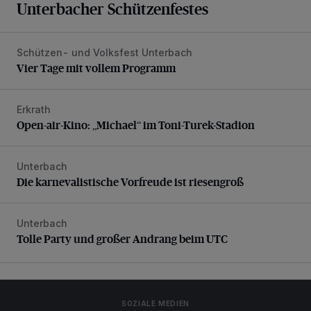
Unterbacher Schützenfestes
Schützen- und Volksfest Unterbach
Vier Tage mit vollem Programm
Vier Tage mit vollem Programm
Erkrath
Open-air-Kino: „Michael“ im Toni-Turek-Stadion
Open-air-Kino: „Michael“ im Toni-Turek-Stadion
Unterbach
Die karnevalistische Vorfreude ist riesengroß
Die karnevalistische Vorfreude ist riesengroß
Unterbach
Tolle Party und großer Andrang beim UTC
Tolle Party und großer Andrang beim UTC
SOZIALE MEDIEN