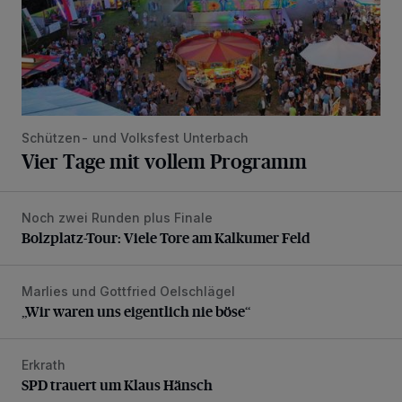
Schützen- und Volksfest Unterbach
Vier Tage mit vollem Programm
Noch zwei Runden plus Finale
Bolzplatz-Tour: Viele Tore am Kalkumer Feld
Bolzplatz-Tour: Viele Tore am Kalkumer Feld
Marlies und Gottfried Oelschlägel
„Wir waren uns eigentlich nie böse“
„Wir waren uns eigentlich nie böse“
Erkrath
SPD trauert um Klaus Hänsch
SPD trauert um Klaus Hänsch