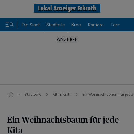
Die Stadt
Stadtteile
Kreis
Karriere
Termine
Stadtteile
Alt-Erkrath
Ein Weihnachtsbaum für jede 
Ein Weihnachtsbaum für jede
Wir und unsere
-Partner speichern und greifen auf
218
Kita
personenbezogene Daten wie Browserdaten oder eindeutige