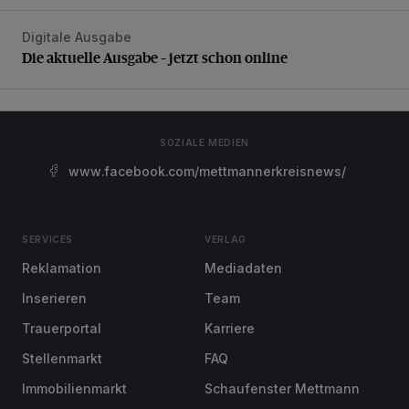
Digitale Ausgabe
Die aktuelle Ausgabe – jetzt schon online
Die aktuelle Ausgabe – jetzt schon online
SOZIALE MEDIEN
www.facebook.com/mettmannerkreisnews/
SERVICES
VERLAG
Reklamation
Mediadaten
Inserieren
Team
Trauerportal
Karriere
Stellenmarkt
FAQ
Immobilienmarkt
Schaufenster Mettmann