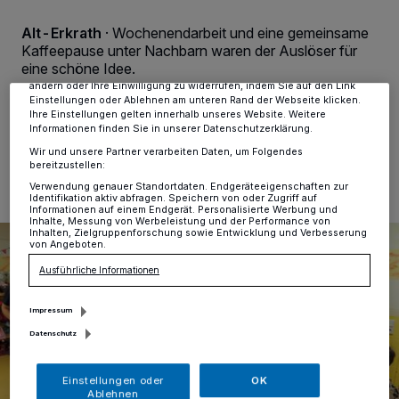
Kennungen auf Ihrem Gerät zu. Durch Auswahl von OK aktivieren Sie
Tracking-Technologien für die unter „Wir und unsere Partner
verarbeiten Daten, um Ihnen Dienste bereitzustellen“ aufgeführten
Alt-Erkrath
·
Wochenendarbeit und eine gemeinsame
Zwecke. Wenn Tracker deaktiviert sind, sind manche Inhalte und
Kaffeepause unter Nachbarn waren der Auslöser für
Anzeigen möglicherweise nicht mehr so relevant für Sie. Sie können
eine schöne Idee.
dieses Menü jederzeit wieder aufrufen, um Ihre Einstellungen zu
ändern oder Ihre Einwilligung zu widerrufen, indem Sie auf den Link
Einstellungen oder Ablehnen am unteren Rand der Webseite klicken.
Ihre Einstellungen gelten innerhalb unseres Website. Weitere
Informationen finden Sie in unserer Datenschutzerklärung.
06.12.2017 , 11:50 Uhr
Eine Minute Lesezeit
Wir und unsere Partner verarbeiten Daten, um Folgendes
bereitzustellen:
Verwendung genauer Standortdaten. Endgeräteeigenschaften zur
Identifikation aktiv abfragen. Speichern von oder Zugriff auf
Informationen auf einem Endgerät. Personalisierte Werbung und
Inhalte, Messung von Werbeleistung und der Performance von
Inhalten, Zielgruppenforschung sowie Entwicklung und Verbesserung
von Angeboten.
Ausführliche Informationen
Impressum
Datenschutz
Einstellungen oder
OK
Ablehnen