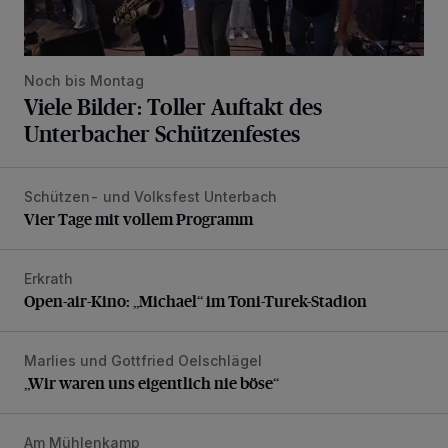
Noch bis Montag
Viele Bilder: Toller Auftakt des
Unterbacher Schützenfestes
Schützen- und Volksfest Unterbach
Vier Tage mit vollem Programm
Vier Tage mit vollem Programm
Erkrath
Open-air-Kino: „Michael“ im Toni-Turek-Stadion
Open-air-Kino: „Michael“ im Toni-Turek-Stadion
Marlies und Gottfried Oelschlägel
„Wir waren uns eigentlich nie böse“
„Wir waren uns eigentlich nie böse“
Am Mühlenkamp
Es wird die größte Solarthermie-Anlage in NRW