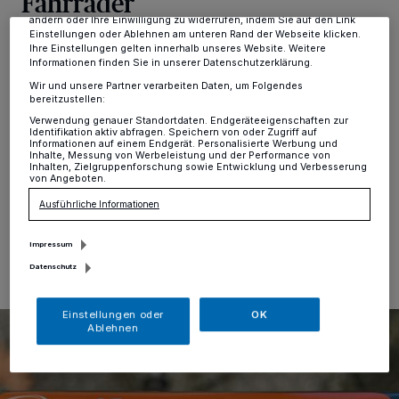
Fahrräder
dieses Menü jederzeit wieder aufrufen, um Ihre Einstellungen zu
ändern oder Ihre Einwilligung zu widerrufen, indem Sie auf den Link
Einstellungen oder Ablehnen am unteren Rand der Webseite klicken.
Alt-Erkrath
·
Der Allgemeine Deutsche Fahrrad-Club
Ihre Einstellungen gelten innerhalb unseres Website. Weitere
(ADFC), Ortsgruppe Erkrath, bietet das Codieren von
Informationen finden Sie in unserer Datenschutzerklärung.
Fahrrädern zur Diebstahlprävention an. Am Sonntag,
Wir und unsere Partner verarbeiten Daten, um Folgendes
den 23. März, 10 bis 13 Uhr, in der Caritas-
bereitzustellen:
Begegnungsstätte, Gerberstraße 7, Alt-Erkrath. Um
Verwendung genauer Standortdaten. Endgeräteeigenschaften zur
Identifikation aktiv abfragen. Speichern von oder Zugriff auf
Wartezeiten zu verringern, bitte nur mit vorheriger
Informationen auf einem Endgerät. Personalisierte Werbung und
Terminvereinbarung.
Inhalte, Messung von Werbeleistung und der Performance von
Inhalten, Zielgruppenforschung sowie Entwicklung und Verbesserung
von Angeboten.
Ausführliche Informationen
14.03.2025 , 11:35 Uhr
Eine Minute Lesezeit
Impressum
Datenschutz
Einstellungen oder
OK
Ablehnen