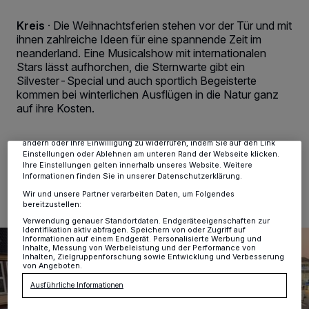
Kreis
·
Die Weihnachtsferien stehen vor der Tür und mit
ihnen zahlreiche Ideen für eine spannende Zeit im
neanderland. Eine Musicalshow mit internationalen
Wir und unsere
-Partner speichern und greifen auf
218
Stars lässt aufhorchen, die Sternwarte gibt ein
personenbezogene Daten wie Browserdaten oder eindeutige
Kennungen auf Ihrem Gerät zu. Durch Auswahl von OK aktivieren Sie
Silvester-Special und auch sportlich Begeisterte
Tracking-Technologien für die unter „Wir und unsere Partner
kommen bei winterlichen Ausflügen in die Natur ganz
verarbeiten Daten, um Ihnen Dienste bereitzustellen“ aufgeführten
auf ihre Kosten.
Zwecke. Wenn Tracker deaktiviert sind, sind manche Inhalte und
Anzeigen möglicherweise nicht mehr so relevant für Sie. Sie können
dieses Menü jederzeit wieder aufrufen, um Ihre Einstellungen zu
ändern oder Ihre Einwilligung zu widerrufen, indem Sie auf den Link
Einstellungen oder Ablehnen am unteren Rand der Webseite klicken.
18.12.2018 , 14:43 Uhr
2 Minuten Lesezeit
Ihre Einstellungen gelten innerhalb unseres Website. Weitere
Informationen finden Sie in unserer Datenschutzerklärung.
Wir und unsere Partner verarbeiten Daten, um Folgendes
bereitzustellen:
Verwendung genauer Standortdaten. Endgeräteeigenschaften zur
Identifikation aktiv abfragen. Speichern von oder Zugriff auf
Informationen auf einem Endgerät. Personalisierte Werbung und
Inhalte, Messung von Werbeleistung und der Performance von
Inhalten, Zielgruppenforschung sowie Entwicklung und Verbesserung
von Angeboten.
Ausführliche Informationen