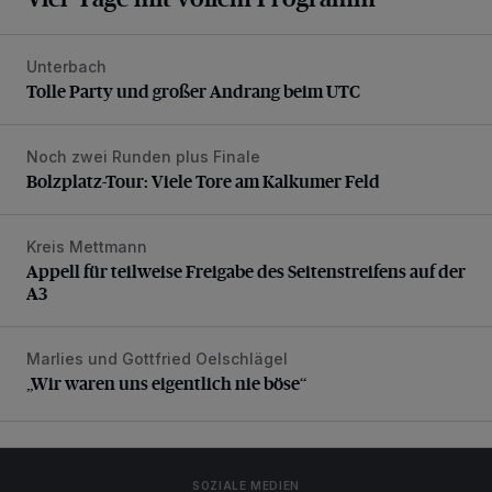
Unterbach
Tolle Party und großer Andrang beim UTC
Tolle Party und großer Andrang beim UTC
Noch zwei Runden plus Finale
Bolzplatz-Tour: Viele Tore am Kalkumer Feld
Bolzplatz-Tour: Viele Tore am Kalkumer Feld
Kreis Mettmann
Appell für teilweise Freigabe des Seitenstreifens auf der A
Appell für teilweise Freigabe des Seitenstreifens auf der
A3
Marlies und Gottfried Oelschlägel
„Wir waren uns eigentlich nie böse“
„Wir waren uns eigentlich nie böse“
SOZIALE MEDIEN