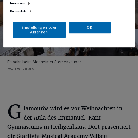
Impressum
Datenschutz
Einstellungen oder
OK
Ablehnen
Eisbahn beim Monheimer Sternenzauber.
Foto: neanderland
G
lamourös wird es vor Weihnachten in
der Aula des Immanuel-Kant-
Gymnasiums in Heiligenhaus. Dort präsentiert
die Starlight Musical Academy Velbert