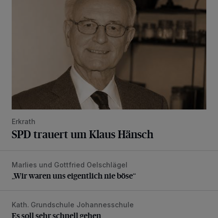
Erkrath
SPD trauert um Klaus Hänsch
Marlies und Gottfried Oelschlägel
„Wir waren uns eigentlich nie böse“
„Wir waren uns eigentlich nie böse“
Kath. Grundschule Johannesschule
Es soll sehr schnell gehen
Es soll sehr schnell gehen