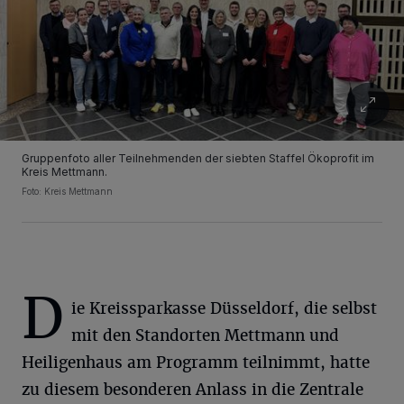
Gruppenfoto aller Teilnehmenden der siebten Staffel Ökoprofit im
Kreis Mettmann.
Foto: Kreis Mettmann
D
ie Kreissparkasse Düsseldorf, die selbst
Wir und unsere
-Partner speichern und greifen auf
218
personenbezogene Daten wie Browserdaten oder eindeutige
mit den Standorten Mettmann und
Kennungen auf Ihrem Gerät zu. Durch Auswahl von OK aktivieren Sie
Tracking-Technologien für die unter „Wir und unsere Partner
Heiligenhaus am Programm teilnimmt, hatte
verarbeiten Daten, um Ihnen Dienste bereitzustellen“ aufgeführten
Zwecke. Wenn Tracker deaktiviert sind, sind manche Inhalte und
zu diesem besonderen Anlass in die Zentrale
Anzeigen möglicherweise nicht mehr so relevant für Sie. Sie können