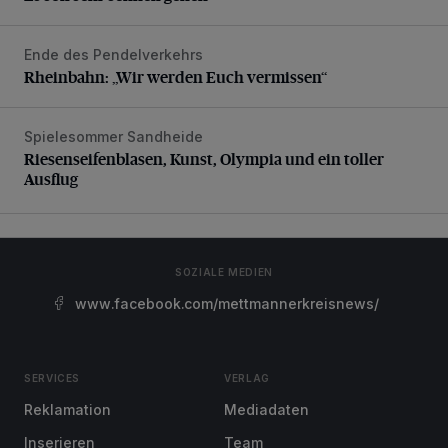
Ende des Pendelverkehrs
Rheinbahn: „Wir werden Euch vermissen“
Rheinbahn: „Wir werden Euch vermissen“
Spielesommer Sandheide
Riesenseifenblasen, Kunst, Olympia und ein toller Ausflug
Riesenseifenblasen, Kunst, Olympia und ein toller
Ausflug
SOZIALE MEDIEN
www.facebook.com/mettmannerkreisnews/
SERVICES
VERLAG
Reklamation
Mediadaten
Inserieren
Team