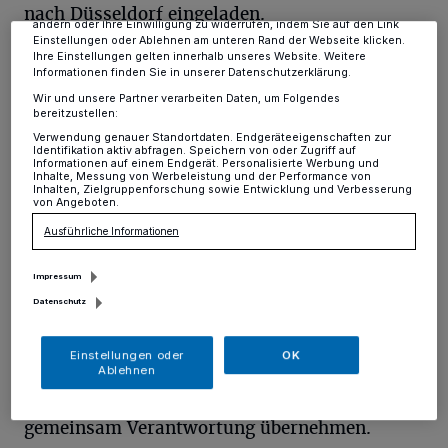
dieses Menü jederzeit wieder aufrufen, um Ihre Einstellungen zu
nach Düsseldorf eingeladen.
ändern oder Ihre Einwilligung zu widerrufen, indem Sie auf den Link
Vorstandsvorsitzender Christoph Wintgen hieß
Einstellungen oder Ablehnen am unteren Rand der Webseite klicken.
Ihre Einstellungen gelten innerhalb unseres Website. Weitere
die Teilnehmenden der Betriebe, der
Informationen finden Sie in unserer Datenschutzerklärung.
Wir und unsere Partner verarbeiten Daten, um Folgendes
Kooperationspartnerinnen und -partner sowie
bereitzustellen:
des Kreises Mettmann herzlich willkommen.
Verwendung genauer Standortdaten. Endgeräteeigenschaften zur
Identifikation aktiv abfragen. Speichern von oder Zugriff auf
Informationen auf einem Endgerät. Personalisierte Werbung und
Inhalte, Messung von Werbeleistung und der Performance von
In seinem Grußwort betonte Dr. Stephan Kopp,
Inhalten, Zielgruppenforschung sowie Entwicklung und Verbesserung
von Angeboten.
Technischer Dezernent des Kreises Mettmann,
Ausführliche Informationen
die Bedeutung von Ökoprofit. Das Programm
ermöglicht engagierten Betrieben im Kreis
Impressum
Datenschutz
bereits seit 2011 einen niederschwelligen
Einstieg in ein Umweltmanagementsystem.
Einstellungen oder
OK
„Ökoprofit zeigt uns, dass nachhaltiger
Ablehnen
Wandel dort beginnt, wo Menschen
gemeinsam Verantwortung übernehmen.