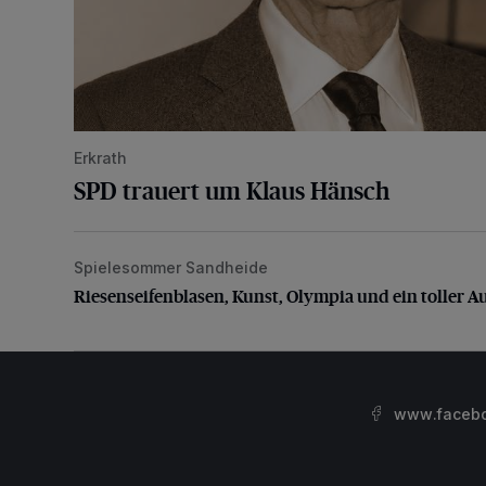
Erkrath
SPD trauert um Klaus Hänsch
Spielesommer Sandheide
Riesenseifenblasen, Kunst, Olympia und ein toller Au
Riesenseifenblasen, Kunst, Olympia und ein toller A
www.facebo