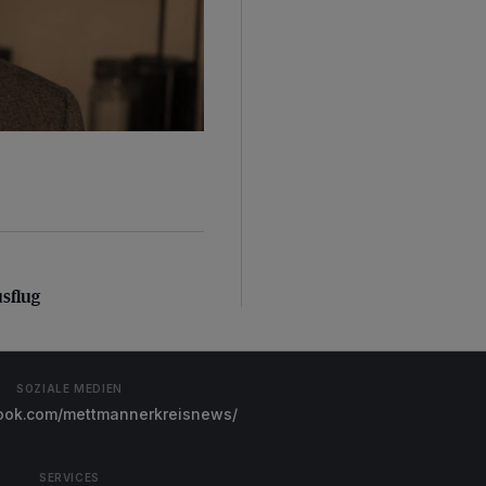
sflug
usflug
SOZIALE MEDIEN
ok.com/mettmannerkreisnews/
SERVICES