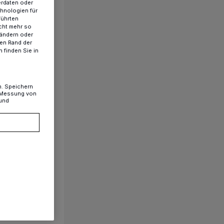
erdaten oder
chnologien für
führten
cht mehr so
 ändern oder
ren Rand der
 finden Sie in
n. Speichern
, Messung von
 und