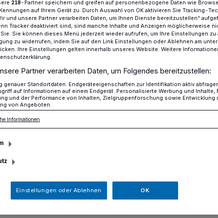
sere
-Partner speichern und greifen auf personenbezogene Daten wie Brows
218
Kennungen auf Ihrem Gerät zu. Durch Auswahl von OK aktivieren Sie Tracking-Te
Wir und unsere Partner verarbeiten Daten, um Ihnen Dienste bereitzustellen“ aufge
n Tracker deaktiviert sind, sind manche Inhalte und Anzeigen möglicherweise ni
r Sie. Sie können dieses Menü jederzeit wieder aufrufen, um Ihre Einstellungen zu
ht zum Ausbilder
ligung zu widerrufen, indem Sie auf den Link Einstellungen oder Ablehnen am unte
icken. Ihre Einstellungen gelten innerhalb unseres Website. Weitere Informationen
tenschutzerklärung.
nsere Partner verarbeiten Daten, um Folgendes bereitzustellen:
instieg in den Beruf
genauer Standortdaten. Endgeräteeigenschaften zur Identifikation aktiv abfrage
griff auf Informationen auf einem Endgerät. Personalisierte Werbung und Inhalte
Draht zum
ung und der Performance von Inhalten, Zielgruppenforschung sowie Entwicklung
ng von Angeboten.
he Informationen
m
utz
sbetriebe präsentieren sich immer
sen. Hier finden Schülerinnen und Schüler
 zu ihnen passt.
Einstellungen oder Ablehnen
OK