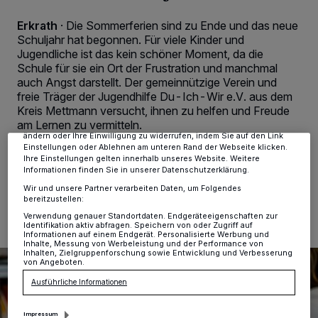
Erkrath
·
Die Sommerferien sind zu Ende und das neue
Schuljahr hat begonnen. Für viele Kinder und
Wir und unsere
-Partner speichern und greifen auf
218
Jugendliche ist das kein schöner Moment, da die
personenbezogene Daten wie Browserdaten oder eindeutige
Schule für sie ein Ort der Frustration und manchmal
Kennungen auf Ihrem Gerät zu. Durch Auswahl von OK aktivieren Sie
Tracking-Technologien für die unter „Wir und unsere Partner
auch Angst darstellt. Der gemeinnützige Verein und
verarbeiten Daten, um Ihnen Dienste bereitzustellen“ aufgeführten
freie Träger der Jugendhilfe Du-Ich-Wir e.V. aus dem
Zwecke. Wenn Tracker deaktiviert sind, sind manche Inhalte und
Kreis Mettmann versucht, ihnen zu helfen und Freude
Anzeigen möglicherweise nicht mehr so relevant für Sie. Sie können
am Lernen zu vermitteln.
dieses Menü jederzeit wieder aufrufen, um Ihre Einstellungen zu
ändern oder Ihre Einwilligung zu widerrufen, indem Sie auf den Link
Einstellungen oder Ablehnen am unteren Rand der Webseite klicken.
Ihre Einstellungen gelten innerhalb unseres Website. Weitere
Informationen finden Sie in unserer Datenschutzerklärung.
14.08.2023 , 10:25 Uhr
2 Minuten Lesezeit
Wir und unsere Partner verarbeiten Daten, um Folgendes
bereitzustellen:
Verwendung genauer Standortdaten. Endgeräteeigenschaften zur
Identifikation aktiv abfragen. Speichern von oder Zugriff auf
Informationen auf einem Endgerät. Personalisierte Werbung und
Inhalte, Messung von Werbeleistung und der Performance von
Inhalten, Zielgruppenforschung sowie Entwicklung und Verbesserung
von Angeboten.
Ausführliche Informationen
Impressum