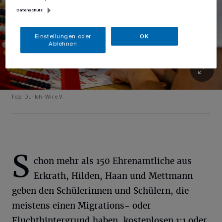
Datenschutz
Einstellungen oder
OK
Ablehnen
Foto: Du-Ich-Wir e.V.
S
chon mehr als 150 Ehrenamtliche aus
Erkrath, Hilden, Haan und Mettmann
geben den Schülerinnen und Schülern, die
meistens einen Migrations- oder
Fluchthintergrund haben, kostenlosen 1:1 oder