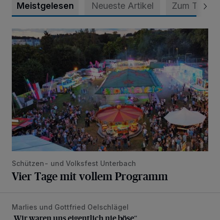
Meistgelesen
Neueste Artikel
Zum Thema
Vier Tage mit vollem Programm
Schützen- und Volksfest Unterbach
Vier Tage mit vollem Programm
Marlies und Gottfried Oelschlägel
„Wir waren uns eigentlich nie böse“
„Wir waren uns eigentlich nie böse“