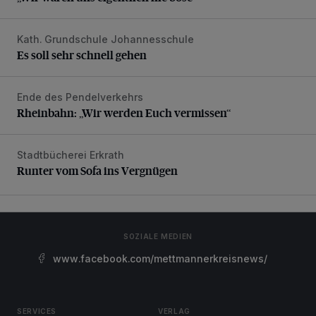
Kath. Grundschule Johannesschule
Es soll sehr schnell gehen
Es soll sehr schnell gehen
Ende des Pendelverkehrs
Rheinbahn: „Wir werden Euch vermissen“
Rheinbahn: „Wir werden Euch vermissen“
Stadtbücherei Erkrath
Runter vom Sofa ins Vergnügen
Runter vom Sofa ins Vergnügen
SOZIALE MEDIEN
www.facebook.com/mettmannerkreisnews/
SERVICES
VERLAG