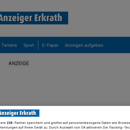
Termine
Sport
E-Paper
Anzeigen aufgeben
sere
-Partner speichern und greifen auf personenbezogene Daten wie Brows
218
Kennungen auf Ihrem Gerät zu. Durch Auswahl von OK aktivieren Sie Tracking-Te