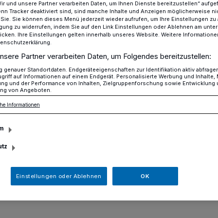
Wir und unsere Partner verarbeiten Daten, um Ihnen Dienste bereitzustellen“ aufge
n Tracker deaktiviert sind, sind manche Inhalte und Anzeigen möglicherweise ni
r Sie. Sie können dieses Menü jederzeit wieder aufrufen, um Ihre Einstellungen zu
ligung zu widerrufen, indem Sie auf den Link Einstellungen oder Ablehnen am unte
icken. Ihre Einstellungen gelten innerhalb unseres Website. Weitere Informationen
en für Frosch & Co
tenschutzerklärung.
nsere Partner verarbeiten Daten, um Folgendes bereitzustellen:
genauer Standortdaten. Endgeräteeigenschaften zur Identifikation aktiv abfrage
nzaun
griff auf Informationen auf einem Endgerät. Personalisierte Werbung und Inhalte
ung und der Performance von Inhalten, Zielgruppenforschung sowie Entwicklung
ng von Angeboten.
hten für Frosch &
he Informationen
m
utz
uzeit der Feuerwache Erkrath wurden
 durch einen 300 Meter langen
Einstellungen oder Ablehnen
OK
zt, auf die Baustelle zu geraten.