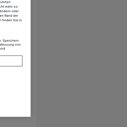
führten
cht mehr so
 ändern oder
ren Rand der
 finden Sie in
n. Speichern
, Messung von
 und