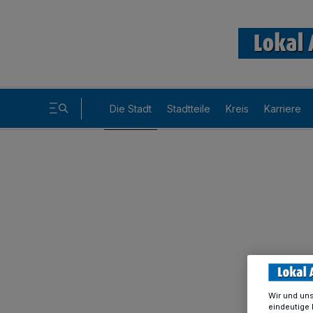
Die Stadt
Stadtteile
Kreis
Karriere
Wir und un
eindeutige 