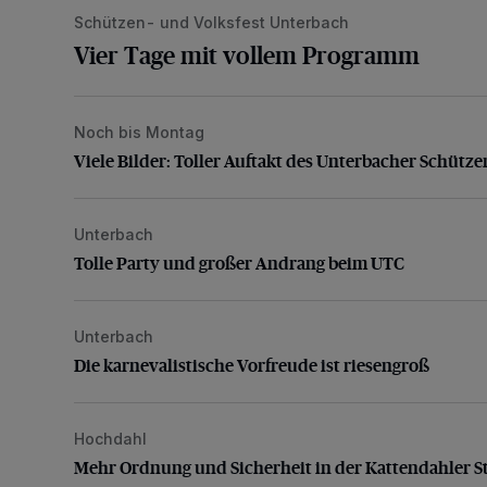
Schützen- und Volksfest Unterbach
Vier Tage mit vollem Programm
Noch bis Montag
Viele Bilder: Toller Auftakt des Unterbacher Schütze
Viele Bilder: Toller Auftakt des Unterbacher Schütze
Unterbach
Tolle Party und großer Andrang beim UTC
Tolle Party und großer Andrang beim UTC
Unterbach
Die karnevalistische Vorfreude ist riesengroß
Die karnevalistische Vorfreude ist riesengroß
Hochdahl
Mehr Ordnung und Sicherheit in der Kattendahler Str
Mehr Ordnung und Sicherheit in der Kattendahler S