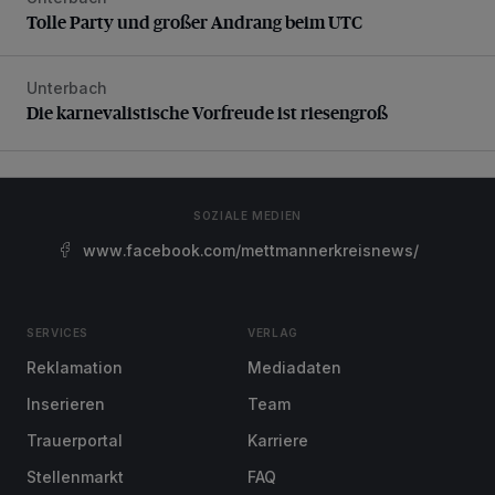
Tolle Party und großer Andrang beim UTC
Tolle Party und großer Andrang beim UTC
Unterbach
Die karnevalistische Vorfreude ist riesengroß
Die karnevalistische Vorfreude ist riesengroß
SOZIALE MEDIEN
www.facebook.com/mettmannerkreisnews/
SERVICES
VERLAG
Reklamation
Mediadaten
Inserieren
Team
Trauerportal
Karriere
Stellenmarkt
FAQ