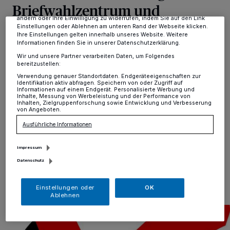
Anzeigen möglicherweise nicht mehr so relevant für Sie. Sie können
Briefwahlzentrum und
dieses Menü jederzeit wieder aufrufen, um Ihre Einstellungen zu
ändern oder Ihre Einwilligung zu widerrufen, indem Sie auf den Link
Wahllokale
Einstellungen oder Ablehnen am unteren Rand der Webseite klicken.
Ihre Einstellungen gelten innerhalb unseres Website. Weitere
Informationen finden Sie in unserer Datenschutzerklärung.
Erkrath
·
Für die diesjährige Kommunalwahl am
Wir und unsere Partner verarbeiten Daten, um Folgendes
Sonntag, den 14. September, sowie den Tag einer
bereitzustellen:
etwaigen Stichwahl am 28. September werden noch
Verwendung genauer Standortdaten. Endgeräteeigenschaften zur
Identifikation aktiv abfragen. Speichern von oder Zugriff auf
engagierte Wahlhelferinnen und Wahlhelfer gesucht.
Informationen auf einem Endgerät. Personalisierte Werbung und
Der Einsatz erfolgt in einem der zwanzig Erkrather
Inhalte, Messung von Werbeleistung und der Performance von
Inhalten, Zielgruppenforschung sowie Entwicklung und Verbesserung
Wahllokale oder bei der Auszählung der Briefwahl in der
von Angeboten.
Stadthalle in Alt-Erkrath.
Ausführliche Informationen
Impressum
23.06.2025 , 09:53 Uhr
Eine Minute Lesezeit
Datenschutz
Einstellungen oder
OK
Ablehnen