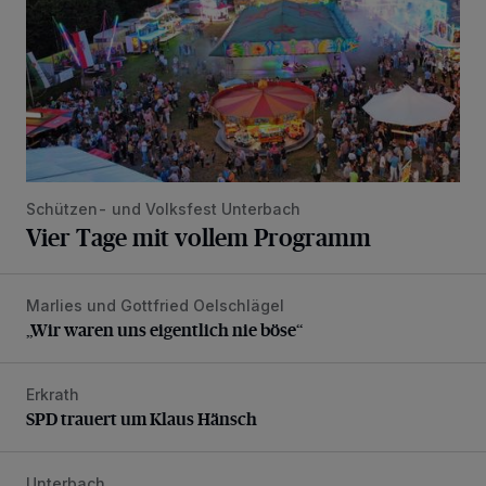
Schützen- und Volksfest Unterbach
Vier Tage mit vollem Programm
Marlies und Gottfried Oelschlägel
„Wir waren uns eigentlich nie böse“
„Wir waren uns eigentlich nie böse“
Erkrath
SPD trauert um Klaus Hänsch
SPD trauert um Klaus Hänsch
Unterbach