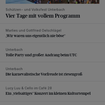
Schützen- und Volksfest Unterbach
Vier Tage mit vollem Programm
Marlies und Gottfried Oelschlägel
„Wir waren uns eigentlich nie böse“
„Wir waren uns eigentlich nie böse“
Unterbach
Tolle Party und großer Andrang beim UTC
Tolle Party und großer Andrang beim UTC
Unterbach
Die karnevalistische Vorfreude ist riesengroß
Die karnevalistische Vorfreude ist riesengroß
Lucy Luu & Cello im Café 28
Ein „vielsaitiges“ Konzert im kleinen Kulturtempel
Ein „vielsaitiges“ Konzert im kleinen Kulturtempel