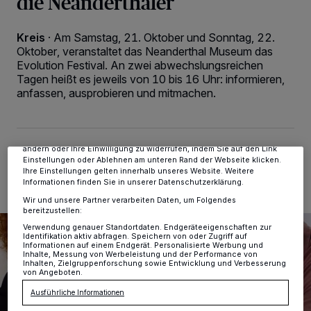
die Neanderthaler
Kreis
·
Am Samstag, 21. Oktober und Sonntag, 22.
Oktober, veranstaltet das Neanderthal Museum das
Wir und unsere
-Partner speichern und greifen auf
218
Evolution Festival. An zwei abwechslungsreichen
personenbezogene Daten wie Browserdaten oder eindeutige
Tagen heißt es jeweils von 10 bis 16 Uhr: informieren,
Kennungen auf Ihrem Gerät zu. Durch Auswahl von OK aktivieren Sie
anfassen, ausprobieren und mitmachen.
Tracking-Technologien für die unter „Wir und unsere Partner
verarbeiten Daten, um Ihnen Dienste bereitzustellen“ aufgeführten
Zwecke. Wenn Tracker deaktiviert sind, sind manche Inhalte und
Anzeigen möglicherweise nicht mehr so relevant für Sie. Sie können
dieses Menü jederzeit wieder aufrufen, um Ihre Einstellungen zu
ändern oder Ihre Einwilligung zu widerrufen, indem Sie auf den Link
20.10.2023 , 11:48 Uhr
2 Minuten Lesezeit
Einstellungen oder Ablehnen am unteren Rand der Webseite klicken.
Ihre Einstellungen gelten innerhalb unseres Website. Weitere
Informationen finden Sie in unserer Datenschutzerklärung.
Wir und unsere Partner verarbeiten Daten, um Folgendes
bereitzustellen:
Verwendung genauer Standortdaten. Endgeräteeigenschaften zur
Identifikation aktiv abfragen. Speichern von oder Zugriff auf
Informationen auf einem Endgerät. Personalisierte Werbung und
Inhalte, Messung von Werbeleistung und der Performance von
Inhalten, Zielgruppenforschung sowie Entwicklung und Verbesserung
von Angeboten.
Ausführliche Informationen