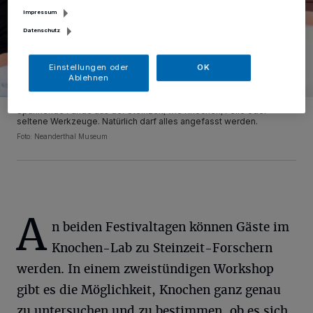
Impressum
Datenschutz
Einstellungen oder
OK
Ablehnen
Spannende Funde aus der Steinzeit, wie Knochen, Felle oder
seltene Werkzeuge. Natürlich darf alles angefasst werden.
Foto: Neanderthal Museum
A
n beiden Festivaltagen können Gäste im
Knochen-Lab zu Steinzeit-Forschern
werden. In einem zweistündigen Workshop
gibt es die Möglichkeit, Knochen ganz genau
zu untersuchen und zu bestimmen, ob es sich