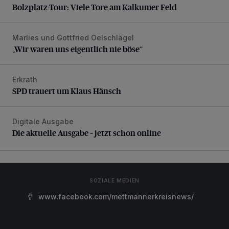
Bolzplatz-Tour: Viele Tore am Kalkumer Feld
Marlies und Gottfried Oelschlägel
„Wir waren uns eigentlich nie böse“
„Wir waren uns eigentlich nie böse“
Erkrath
SPD trauert um Klaus Hänsch
SPD trauert um Klaus Hänsch
Digitale Ausgabe
Die aktuelle Ausgabe – jetzt schon online
Die aktuelle Ausgabe – jetzt schon online
SOZIALE MEDIEN
www.facebook.com/mettmannerkreisnews/