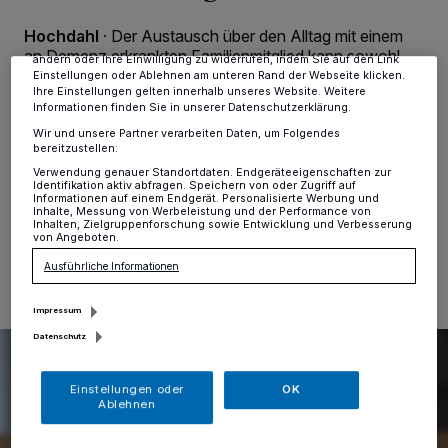
Zwecke. Wenn Tracker deaktiviert sind, sind manche Inhalte und
Anzeigen möglicherweise nicht mehr so relevant für Sie. Sie können
Hochdahl
·
Der Austausch über den Alltag mit einem
dieses Menü jederzeit wieder aufrufen, um Ihre Einstellungen zu
an Demenz erkrankten Familienmitglied kann sowohl
ändern oder Ihre Einwilligung zu widerrufen, indem Sie auf den Link
eine große Erleichterung als auch eine wertvolle
Einstellungen oder Ablehnen am unteren Rand der Webseite klicken.
Ihre Einstellungen gelten innerhalb unseres Website. Weitere
Bereicherung sein. Durch das gemeinsame Gespräch
Informationen finden Sie in unserer Datenschutzerklärung.
wird es möglich, sich mit der eigenen Situation
auseinanderzusetzen und durch die Gruppe
Wir und unsere Partner verarbeiten Daten, um Folgendes
bereitzustellen:
Verständnis sowie Anerkennung zu erfahren.
Verwendung genauer Standortdaten. Endgeräteeigenschaften zur
Identifikation aktiv abfragen. Speichern von oder Zugriff auf
Informationen auf einem Endgerät. Personalisierte Werbung und
Inhalte, Messung von Werbeleistung und der Performance von
Inhalten, Zielgruppenforschung sowie Entwicklung und Verbesserung
27.12.2024 , 11:32 Uhr
Eine Minute Lesezeit
von Angeboten.
Ausführliche Informationen
Impressum
Datenschutz
Einstellungen oder
OK
Ablehnen