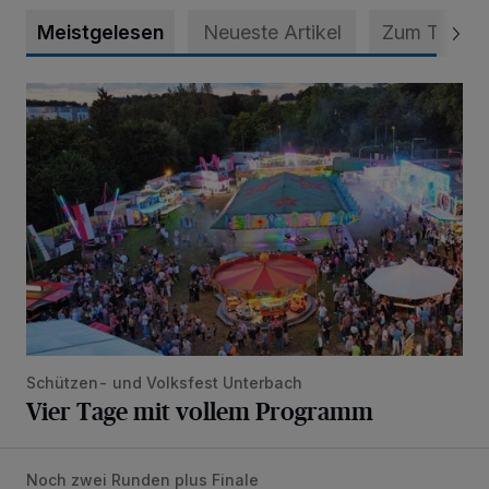
Meistgelesen
Neueste Artikel
Zum Thema
Vier Tage mit vollem Programm
Schützen- und Volksfest Unterbach
Vier Tage mit vollem Programm
Noch zwei Runden plus Finale
Bolzplatz-Tour: Viele Tore am Kalkumer Feld