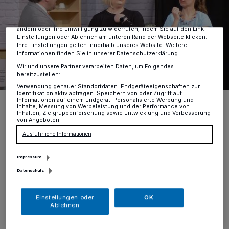
Zwecke. Wenn Tracker deaktiviert sind, sind manche Inhalte und
Anzeigen möglicherweise nicht mehr so relevant für Sie. Sie können
dieses Menü jederzeit wieder aufrufen, um Ihre Einstellungen zu
ändern oder Ihre Einwilligung zu widerrufen, indem Sie auf den Link
Einstellungen oder Ablehnen am unteren Rand der Webseite klicken.
Ihre Einstellungen gelten innerhalb unseres Website. Weitere
Informationen finden Sie in unserer Datenschutzerklärung.
Wir und unsere Partner verarbeiten Daten, um Folgendes
bereitzustellen:
Verwendung genauer Standortdaten. Endgeräteeigenschaften zur
Identifikation aktiv abfragen. Speichern von oder Zugriff auf
Besprechung des Deals.
Informationen auf einem Endgerät. Personalisierte Werbung und
Inhalte, Messung von Werbeleistung und der Performance von
Foto: Timo Kremerius
Inhalten, Zielgruppenforschung sowie Entwicklung und Verbesserung
von Angeboten.
Ausführliche Informationen
Impressum
D
Datenschutz
as von Ina C. Kocher, die Autorin war
Abend der Aufführung anwesend,
Einstellungen oder
OK
Ablehnen
geschriebene Stück wurde von der
Schauspielercrew hervorragend auf die Bühne