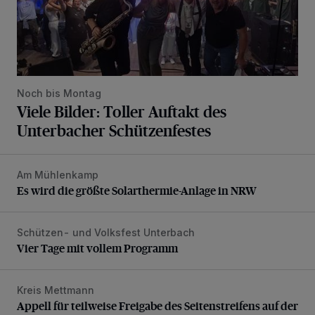
Noch bis Montag
Viele Bilder: Toller Auftakt des
Unterbacher Schützenfestes
Am Mühlenkamp
Es wird die größte Solarthermie-Anlage in NRW
Es wird die größte Solarthermie-Anlage in NRW
Schützen- und Volksfest Unterbach
Vier Tage mit vollem Programm
Vier Tage mit vollem Programm
Kreis Mettmann
Appell für teilweise Freigabe des Seitenstreifens auf der A
Appell für teilweise Freigabe des Seitenstreifens auf der