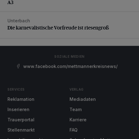
A3
Unterbach
Die karnevalistische Vorfreude ist riesengroß
Die karnevalistische Vorfreude ist riesengroß
SOZIALE MEDIEN
www.facebook.com/mettmannerkreisnews/
SERVICES
VERLAG
Reklamation
Mediadaten
Inserieren
Team
Trauerportal
Karriere
Stellenmarkt
FAQ