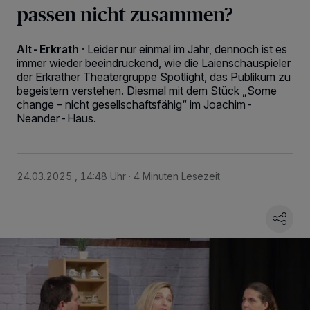
passen nicht zusammen?
Alt-Erkrath
·
Leider nur einmal im Jahr, dennoch ist es
immer wieder beeindruckend, wie die Laienschauspieler
der Erkrather Theatergruppe Spotlight, das Publikum zu
begeistern verstehen. Diesmal mit dem Stück „Some
change – nicht gesellschaftsfähig“ im Joachim-
Neander-Haus.
24.03.2025 , 14:48 Uhr
4 Minuten Lesezeit
Wir und unsere
-Partner speichern und greifen auf
218
personenbezogene Daten wie Browserdaten oder eindeutige
Kennungen auf Ihrem Gerät zu. Durch Auswahl von OK aktivieren Sie
Tracking-Technologien für die unter „Wir und unsere Partner
verarbeiten Daten, um Ihnen Dienste bereitzustellen“ aufgeführten