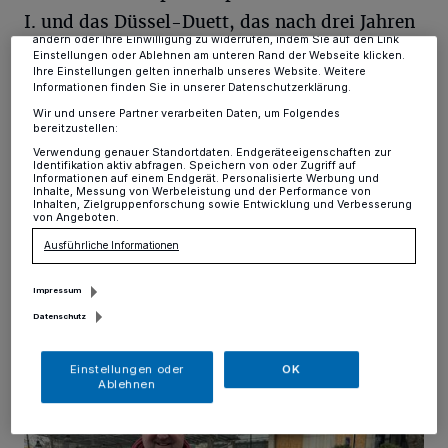
Anzeigen möglicherweise nicht mehr so relevant für Sie. Sie können
I. und das Düssel-Duett, das nach drei Jahren
dieses Menü jederzeit wieder aufrufen, um Ihre Einstellungen zu
ändern oder Ihre Einwilligung zu widerrufen, indem Sie auf den Link
das erste Mal wieder auf der Bühne steht. Für
Einstellungen oder Ablehnen am unteren Rand der Webseite klicken.
Ihre Einstellungen gelten innerhalb unseres Website. Weitere
die weitere musikalische Unterhaltung sorgt
Informationen finden Sie in unserer Datenschutzerklärung.
Dj Frank Spehl. „Die Veranstaltung ist
Wir und unsere Partner verarbeiten Daten, um Folgendes
bereitzustellen:
kostenlos und zur Stärkung gibt es leckeren
Verwendung genauer Standortdaten. Endgeräteeigenschaften zur
Identifikation aktiv abfragen. Speichern von oder Zugriff auf
Kaffee und Kuchen“, verspricht Präsident und
Informationen auf einem Endgerät. Personalisierte Werbung und
Inhalte, Messung von Werbeleistung und der Performance von
erster Vorsitzender der „Letzten Hänger
Inhalten, Zielgruppenforschung sowie Entwicklung und Verbesserung
von Angeboten.
Erkrath“ Werner Scheter. Ein kleiner Tipp für
Ausführliche Informationen
alle, die in ihrer Mobilität etwas
eingeschränkt sind: Der Bürgerbus hält quasi
Impressum
Datenschutz
direkt vor der Tür.
Einstellungen oder
OK
Ablehnen