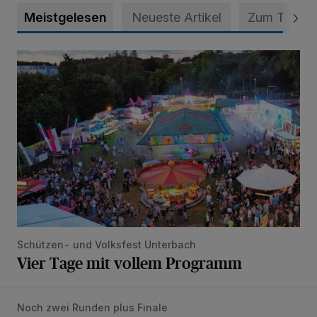
Meistgelesen
Neueste Artikel
Zum Thema
Vier Tage mit vollem Programm
Schützen- und Volksfest Unterbach
Vier Tage mit vollem Programm
Noch zwei Runden plus Finale
Bolzplatz-Tour: Viele Tore am Kalkumer Feld