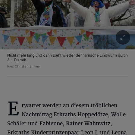
Nicht mehr lang und dann zieht wieder der närrische Lindwurm durch
Alt-Erkrath.
Foto: Christian Zimmer
E
rwartet werden an diesem fröhlichen
Wir und unsere
-Partner speichern und greifen auf
218
personenbezogene Daten wie Browserdaten oder eindeutige
Nachmittag Erkraths Hoppedötze, Wolle
Kennungen auf Ihrem Gerät zu. Durch Auswahl von OK aktivieren Sie
Schäfer und Fabienne, Rainer Wahnwitz,
Tracking-Technologien für die unter „Wir und unsere Partner
verarbeiten Daten, um Ihnen Dienste bereitzustellen“ aufgeführten
Erkraths Kinderprinzenpaar Leon I. und Leona
Zwecke. Wenn Tracker deaktiviert sind, sind manche Inhalte und