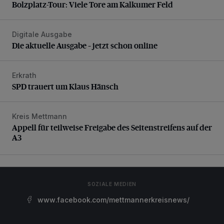
Bolzplatz-Tour: Viele Tore am Kalkumer Feld
Digitale Ausgabe
Die aktuelle Ausgabe – jetzt schon online
Die aktuelle Ausgabe – jetzt schon online
Erkrath
SPD trauert um Klaus Hänsch
SPD trauert um Klaus Hänsch
Kreis Mettmann
Appell für teilweise Freigabe des Seitenstreifens auf der A
Appell für teilweise Freigabe des Seitenstreifens auf der
A3
SOZIALE MEDIEN
www.facebook.com/mettmannerkreisnews/