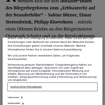
wenden sich die drei
Initiator*innen
des Bürgerbegehrens zum „Erbbaurecht auf
Wir und unsere
-Partner speichern und greifen auf
218
personenbezogene Daten wie Browserdaten oder eindeutige
der Neanderhöhe“ - Sabine Börner, Elmar
Kennungen auf Ihrem Gerät zu. Durch Auswahl von OK aktivieren Sie
Tracking-Technologien für die unter „Wir und unsere Partner
Stertenbrink, Philipp Kloevekorn
- mittels
verarbeiten Daten, um Ihnen Dienste bereitzustellen“ aufgeführten
Zwecke. Wenn Tracker deaktiviert sind, sind manche Inhalte und
eines Offenen Briefes an den Bürgermeister
Anzeigen möglicherweise nicht mehr so relevant für Sie. Sie können
dieses Menü jederzeit wieder aufrufen, um Ihre Einstellungen zu
Christoph Schultz und an die Ratsfraktionen.
ändern oder Ihre Einwilligung zu widerrufen, indem Sie auf den Link
Darin nehmen sie noch einmal klar Stellung,
Einstellungen oder Ablehnen am unteren Rand der Webseite klicken.
Ihre Einstellungen gelten innerhalb unseres Website. Weitere
warum aus ihrer Sicht die Vergabe im Rahmen
Informationen finden Sie in unserer Datenschutzerklärung.
Wir und unsere Partner verarbeiten Daten, um Folgendes
des so genannten Erbbaurechts Sinn macht.
bereitzustellen:
Verwendung genauer Standortdaten. Endgeräteeigenschaften zur
Identifikation aktiv abfragen. Speichern von oder Zugriff auf
Darin heißt es: „Natürlich sind auch wir der
Informationen auf einem Endgerät. Personalisierte Werbung und
Inhalte, Messung von Werbeleistung und der Performance von
Meinung, dass die Stadt Erkrath
Inhalten, Zielgruppenforschung sowie Entwicklung und Verbesserung
von Angeboten.
Gewerbesteuereinnahmen braucht. Damit das
Ausführliche Informationen
Gewerbegebiet Neanderhöhe aber dauerhaft
Gewerbesteuereinnahmen bringen kann, darf
Impressum
Datenschutz