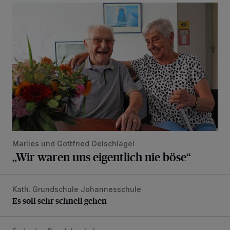
„Wir waren uns eigentlich nie böse“
Marlies und Gottfried Oelschlägel
„Wir waren uns eigentlich nie böse“
Kath. Grundschule Johannesschule
Es soll sehr schnell gehen
Es soll sehr schnell gehen