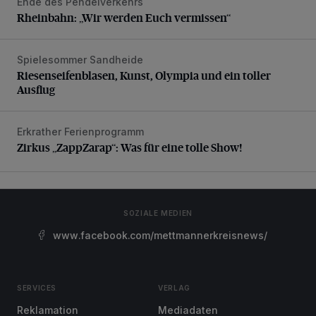
Ende des Pendelverkehrs
Rheinbahn: „Wir werden Euch vermissen“
Rheinbahn: „Wir werden Euch vermissen“
Spielesommer Sandheide
Riesenseifenblasen, Kunst, Olympia und ein toller Ausflug
Riesenseifenblasen, Kunst, Olympia und ein toller
Ausflug
Erkrather Ferienprogramm
Zirkus „ZappZarap“: Was für eine tolle Show!
Zirkus „ZappZarap“: Was für eine tolle Show!
SOZIALE MEDIEN
www.facebook.com/mettmannerkreisnews/
SERVICES
VERLAG
Reklamation
Mediadaten