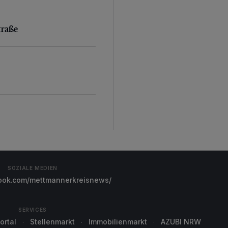
aße
traße
SOZIALE MEDIEN
ok.com/mettmannerkreisnews/
SERVICES
ortal
Stellenmarkt
Immobilienmarkt
AZUBI NRW