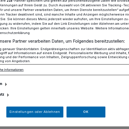
sere
-Partner speichern und greifen auf personenbezogene Daten wie Brows
218
Kennungen auf Ihrem Gerät zu. Durch Auswahl von OK aktivieren Sie Tracking-Te
Wir und unsere Partner verarbeiten Daten, um Ihnen Dienste bereitzustellen“ aufge
n Tracker deaktiviert sind, sind manche Inhalte und Anzeigen möglicherweise ni
r Sie. Sie können dieses Menü jederzeit wieder aufrufen, um Ihre Einstellungen zu
paß im Neanderbad
ligung zu widerrufen, indem Sie auf den Link Einstellungen oder Ablehnen am unte
icken. Ihre Einstellungen gelten innerhalb unseres Website. Weitere Informationen
tenschutzerklärung.
nsere Partner verarbeiten Daten, um Folgendes bereitzustellen:
uch montags geöffnet
genauer Standortdaten. Endgeräteeigenschaften zur Identifikation aktiv abfrage
griff auf Informationen auf einem Endgerät. Personalisierte Werbung und Inhalte
nspaß im
ung und der Performance von Inhalten, Zielgruppenforschung sowie Entwicklung
ng von Angeboten.
he Informationen
m
utz
n gibt es im Neanderbad wieder jede
ils von Montag bis Freitag bietet das
nende Schatzsuche in der Zeit von 13
Einstellungen oder Ablehnen
OK