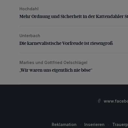
Hochdahl
Mehr Ordnung und Sicherheit in der Kattendahler Str
Mehr Ordnung und Sicherheit in der Kattendahler S
Unterbach
Die karnevalistische Vorfreude ist riesengroß
Die karnevalistische Vorfreude ist riesengroß
Marlies und Gottfried Oelschlägel
„Wir waren uns eigentlich nie böse“
„Wir waren uns eigentlich nie böse“
www.facebo
Reklamation
Inserieren
Trauerp