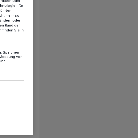
erdaten oder
chnologien für
führten
cht mehr so
 ändern oder
ren Rand der
 finden Sie in
n. Speichern
, Messung von
 und