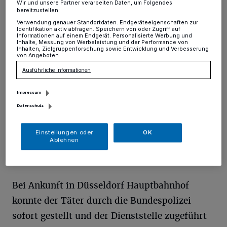
Wir und unsere Partner verarbeiten Daten, um Folgendes
bereitzustellen:
Erkrath
·
Sonntagabend wurde ein DB-Mitarbeiter
Verwendung genauer Standortdaten. Endgeräteeigenschaften zur
während der Fahrausweiskontrolle mit einem Hammer
Identifikation aktiv abfragen. Speichern von oder Zugriff auf
Informationen auf einem Endgerät. Personalisierte Werbung und
bedroht. Die Tat ereignete sich gegen 21.20 Uhr in der
Inhalte, Messung von Werbeleistung und der Performance von
S8 auf der Fahrt von Erkrath nach Düsseldorf.
Inhalten, Zielgruppenforschung sowie Entwicklung und Verbesserung
von Angeboten.
Ausführliche Informationen
19.07.2016 , 09:50 Uhr
Eine Minute Lesezeit
Impressum
Datenschutz
Einstellungen oder
OK
Ablehnen
Bei Ankunft in Düsseldorf Hauptbahnhof
konnte der Täter durch die Bundespolizei
sofort gestellt und der Dienststelle zugeführt