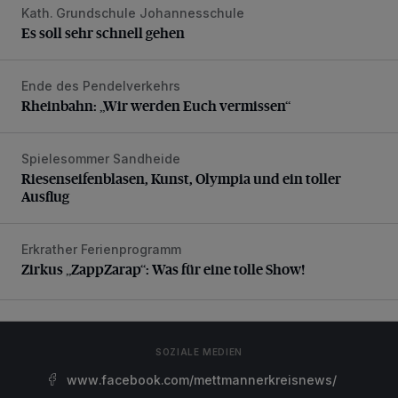
Kath. Grundschule Johannesschule
Es soll sehr schnell gehen
Es soll sehr schnell gehen
Ende des Pendelverkehrs
Rheinbahn: „Wir werden Euch vermissen“
Rheinbahn: „Wir werden Euch vermissen“
Spielesommer Sandheide
Riesenseifenblasen, Kunst, Olympia und ein toller Ausflug
Riesenseifenblasen, Kunst, Olympia und ein toller
Ausflug
Erkrather Ferienprogramm
Zirkus „ZappZarap“: Was für eine tolle Show!
Zirkus „ZappZarap“: Was für eine tolle Show!
SOZIALE MEDIEN
www.facebook.com/mettmannerkreisnews/