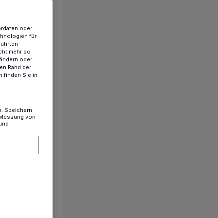
erdaten oder
chnologien für
führten
cht mehr so
 ändern oder
ren Rand der
 finden Sie in
n. Speichern
, Messung von
 und