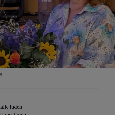
s.
alle luden
ationsstände