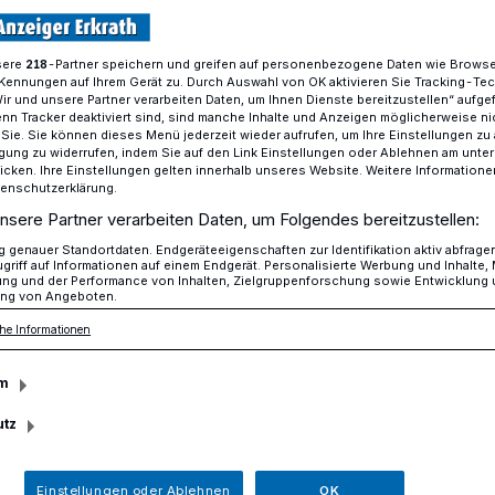
sere
-Partner speichern und greifen auf personenbezogene Daten wie Brows
218
Kennungen auf Ihrem Gerät zu. Durch Auswahl von OK aktivieren Sie Tracking-Te
„Lernen, aufs Bauchgefühl zu hören“
Wir und unsere Partner verarbeiten Daten, um Ihnen Dienste bereitzustellen“ aufge
n Tracker deaktiviert sind, sind manche Inhalte und Anzeigen möglicherweise ni
r Sie. Sie können dieses Menü jederzeit wieder aufrufen, um Ihre Einstellungen zu
ligung zu widerrufen, indem Sie auf den Link Einstellungen oder Ablehnen am unte
icken. Ihre Einstellungen gelten innerhalb unseres Website. Weitere Informationen
tenschutzerklärung.
s Bauchgefühl zu
nsere Partner verarbeiten Daten, um Folgendes bereitzustellen:
genauer Standortdaten. Endgeräteeigenschaften zur Identifikation aktiv abfrage
griff auf Informationen auf einem Endgerät. Personalisierte Werbung und Inhalte
ung und der Performance von Inhalten, Zielgruppenforschung sowie Entwicklung
ng von Angeboten.
he Informationen
Jahren lädt die Selbsthilfegruppe mit
m
reins MS-Treff-Erkrath zur
ein. In der vergangenen Woche war es
utz
Einstellungen oder Ablehnen
OK