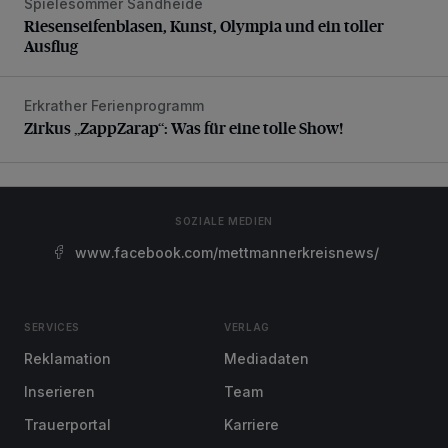
Spielesommer Sandheide
Riesenseifenblasen, Kunst, Olympia und ein toller Ausflug
Riesenseifenblasen, Kunst, Olympia und ein toller
Ausflug
Erkrather Ferienprogramm
Zirkus „ZappZarap“: Was für eine tolle Show!
Zirkus „ZappZarap“: Was für eine tolle Show!
SOZIALE MEDIEN
www.facebook.com/mettmannerkreisnews/
SERVICES
VERLAG
Reklamation
Mediadaten
Inserieren
Team
Trauerportal
Karriere