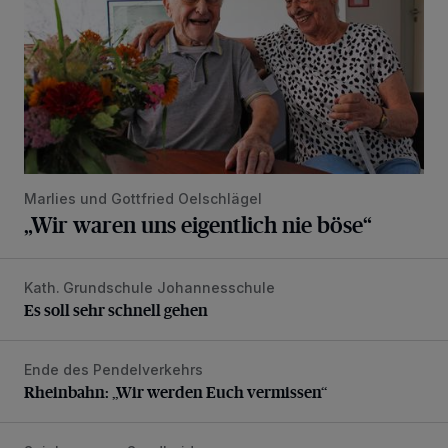
Marlies und Gottfried Oelschlägel
„Wir waren uns eigentlich nie böse“
Kath. Grundschule Johannesschule
Es soll sehr schnell gehen
Es soll sehr schnell gehen
Ende des Pendelverkehrs
Rheinbahn: „Wir werden Euch vermissen“
Rheinbahn: „Wir werden Euch vermissen“