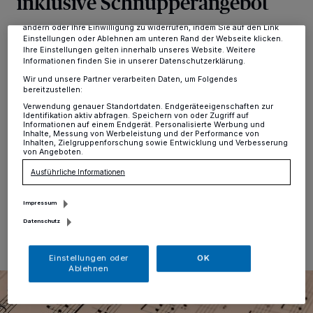
inklusive Schnupperangebot
Anzeigen möglicherweise nicht mehr so relevant für Sie. Sie können
dieses Menü jederzeit wieder aufrufen, um Ihre Einstellungen zu
ändern oder Ihre Einwilligung zu widerrufen, indem Sie auf den Link
Erkrath
·
Die Jugendmusikschule Erkrath hat für
Einstellungen oder Ablehnen am unteren Rand der Webseite klicken.
Musikbegeisterte und solche die es werden wollen
Ihre Einstellungen gelten innerhalb unseres Website. Weitere
Informationen finden Sie in unserer Datenschutzerklärung.
einiges zu bieten. Wer wissen möchte, was das so alles
ist, kann sich beim Infonachmittag am Montag, den 28.
Wir und unsere Partner verarbeiten Daten, um Folgendes
bereitzustellen:
Juni, von 15 bis 17 Uhr in der Sechseckschule in
Hochdahl ein eigenes Bild vom kompletten
Verwendung genauer Standortdaten. Endgeräteeigenschaften zur
Identifikation aktiv abfragen. Speichern von oder Zugriff auf
Lehrangebot machen und vor Ort auch gleich einige der
Informationen auf einem Endgerät. Personalisierte Werbung und
Musikinstrumente ausprobieren. Eine vorherige
Inhalte, Messung von Werbeleistung und der Performance von
Inhalten, Zielgruppenforschung sowie Entwicklung und Verbesserung
Anmeldung ist nicht notwendig.
von Angeboten.
Ausführliche Informationen
Impressum
14.06.2025 , 15:12 Uhr
Eine Minute Lesezeit
Datenschutz
Einstellungen oder
OK
Ablehnen