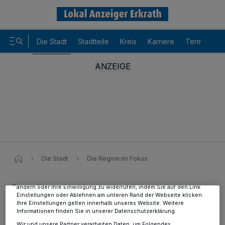
Die Stadt
Stadtteile
Kreis
Karriere
Termine
Wir und unsere
-Partner speichern und greifen auf
218
personenbezogene Daten wie Browserdaten oder eindeutige
Kennungen auf Ihrem Gerät zu. Durch Auswahl von OK aktivieren Sie
Tracking-Technologien für die unter „Wir und unsere Partner
verarbeiten Daten, um Ihnen Dienste bereitzustellen“ aufgeführten
Die Stadt
Die Region im Fokus
Zwecke. Wenn Tracker deaktiviert sind, sind manche Inhalte und
Anzeigen möglicherweise nicht mehr so relevant für Sie. Sie können
dieses Menü jederzeit wieder aufrufen, um Ihre Einstellungen zu
Fotos
ändern oder Ihre Einwilligung zu widerrufen, indem Sie auf den Link
Einstellungen oder Ablehnen am unteren Rand der Webseite klicken.
Die Region im Fokus
Ihre Einstellungen gelten innerhalb unseres Website. Weitere
Informationen finden Sie in unserer Datenschutzerklärung.
1/51
Wir und unsere Partner verarbeiten Daten, um Folgendes